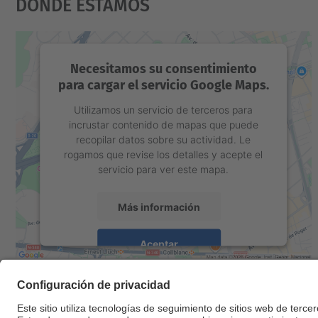
Dónde Estamos
Necesitamos su consentimiento
para cargar el servicio Google Maps.
Utilizamos un servicio de terceros para
incrustar contenido de mapas que puede
recopilar datos sobre su actividad. Le
rogamos que revise los detalles y acepte el
servicio para ver este mapa.
Más información
Aceptar
powered by
Usercentrics Consent
Management Platform
© UPC