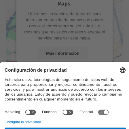
Maps.
Utilizamos un servicio de terceros para
incrustar contenido de mapas que puede
recopilar datos sobre su actividad. Le
rogamos que revise los detalles y acepte el
servicio para ver este mapa.
Más información
Aceptar
Contacto
powered by
Usercentrics Consent
Management Platform
Formulario de contacto
© UPC